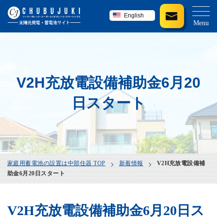
お
English
Menu
問
い
合
わ
せ
V2H充放電設備補助金6月20
日スタート
家庭用蓄電池の設置は中部住器 TOP
新着情報
V2H充放電設備補
助金6月20日スタート
V2H充放電設備補助金6月20日ス